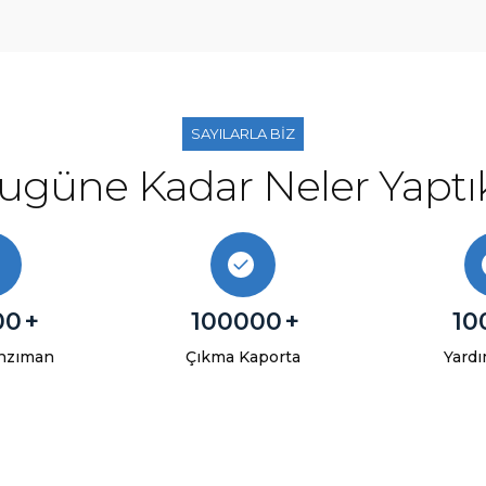
SAYILARLA BİZ
ugüne Kadar Neler Yaptı
00
+
100000
+
10
nzıman
Çıkma Kaporta
Yardı