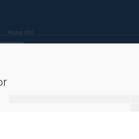
Huzur Oto
or