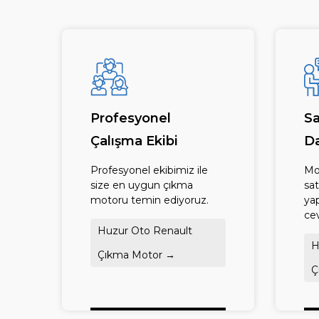
Profesyonel
Sa
Çalışma Ekibi
Da
Profesyonel ekibimiz ile
Mot
size en uygun çıkma
sat
motoru temin ediyoruz.
yap
cev
Huzur Oto Renault
H
Çıkma Motor →
Ç