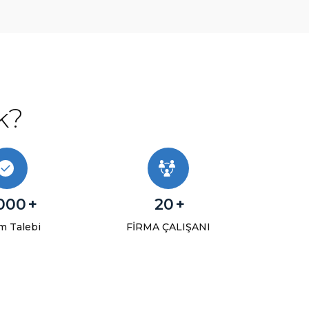
k?
000
+
20
+
m Talebi
FİRMA ÇALIŞANI