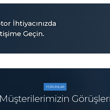
or İhtiyacınızda
tişime Geçin.
YORUMLAR
Müşterilerimizin Görüşler