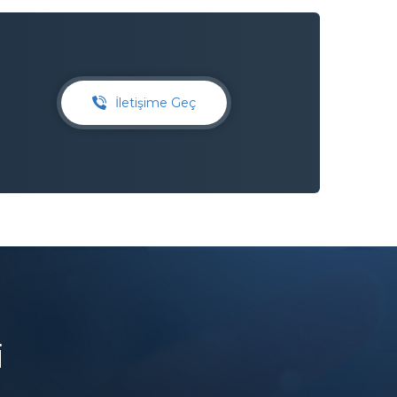
İletişime Geç
i