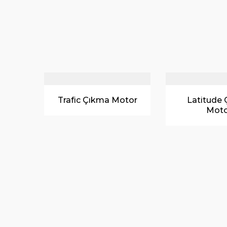
otor
Latitude Çıkma
Kangoo 
Motor
Moto