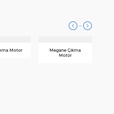
ne Çıkma
Laguna Çıkma
F
Motor
Motor
?