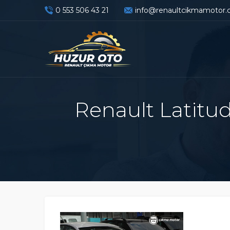
0 553 506 43 21
info@renaultcikmamotor
Renault Latitu