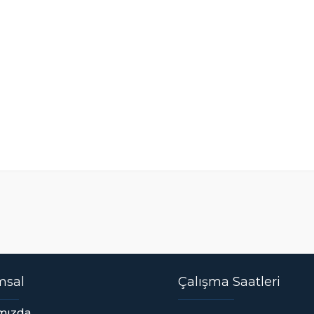
msal
Çalışma Saatleri
mızda